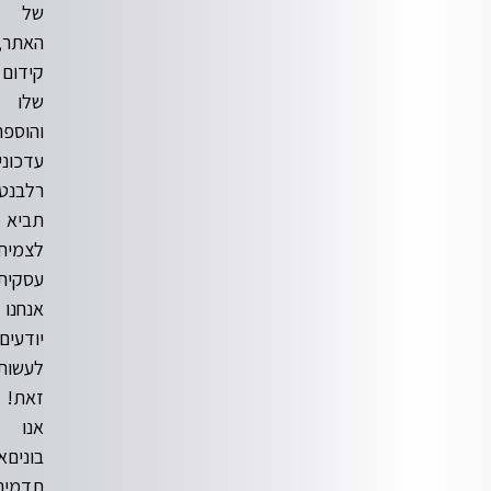
של
האתר,
קידום
שלו
והוספת
עדכונים
רלבנטיים
תביא
לצמיחה
עסקית.
אנחנו
יודעים
לעשות
זאת!
אנו
בוניםאתרי
תדמית,