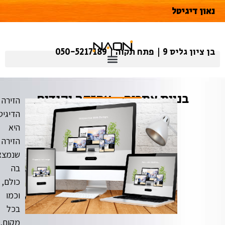
דיגיטל
 | פתח תקוה | 050-5217189
בניית אתרים - אחזקה וקידום
הזירה
הדיגיטלית
היא
הזירה
שנמצאים
בה
כולם,
וכמו
בכל
מקום,