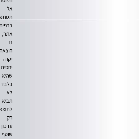
הפוטנציאליים.
אל
תסתפקו
בבניית
אתר,
זו
הוצאה
יקרה
יחסית
שהיא
בלבד
לא
תביא
לתוצאות,
רק
עדכון
שוטף