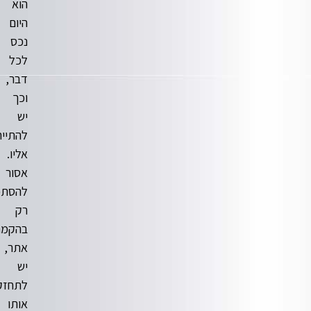
הוא
היום
נכס
לכל
דבר,
וכך
יש
להתייחס
אליו.
אסור
להסתפק
רק
בהקמת
אתר,
יש
לתחזק
אותו